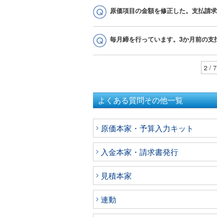
原価項目の金額を修正した。支払請求
毎月締を行っています。3か月前の支
2 / 7
よくある質問その他一覧
原価本家・予算入力キット
入金本家・請求書発行
見積本家
連動