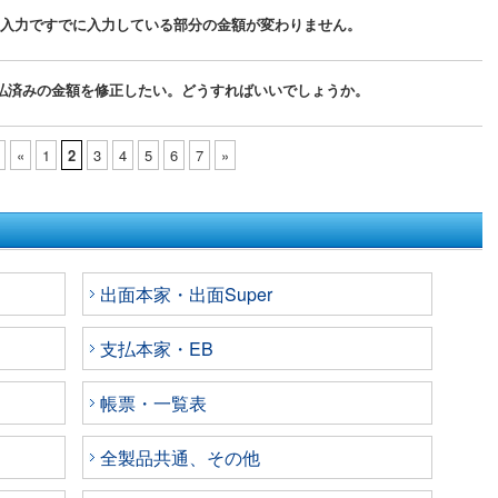
入力ですでに入力している部分の金額が変わりません。
払済みの金額を修正したい。どうすればいいでしょうか。
«
1
2
3
4
5
6
7
»
出面本家・出面Super
支払本家・EB
帳票・一覧表
全製品共通、その他