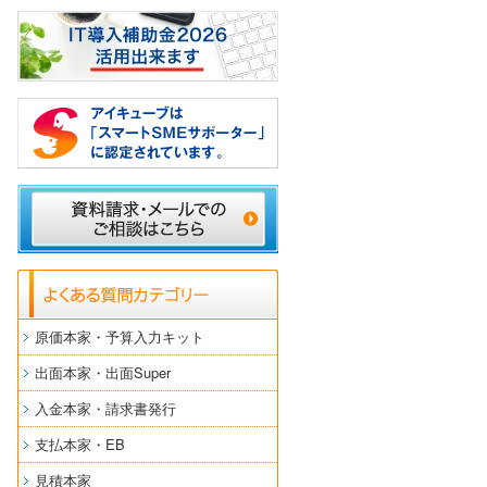
原価本家・予算入力キット
出面本家・出面Super
入金本家・請求書発行
支払本家・EB
見積本家