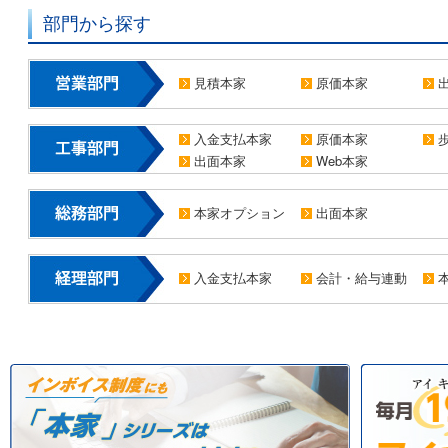
部門から探す
見積本家
原価本家
入金支払本家
原価本家
出面本家
Web本家
本家オプション
出面本家
入金支払本家
会計・給与連動