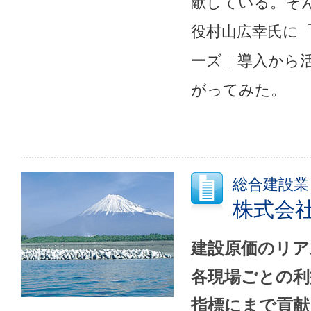
献している。そ
役村山広幸氏に
ーズ」導入から
がってみた。
総合建設業
株式会
建設原価のリア
各現場ごとの利
指標にまで貢献