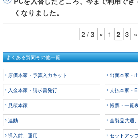
PCを入替したところ、今まで利用できて
くなりました。
2 / 3
«
1
3
»
2
よくある質問その他一覧
原価本家・予算入力キット
出面本家・出面
入金本家・請求書発行
支払本家・E
見積本家
帳票・一覧
連動
全製品共通
導入前、運用
セットアッ