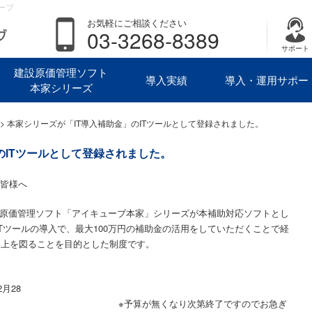
ーブ
お気軽にご相談ください
03-3268-8389
サポート
建設原価管理ソフト
導入実績
導入・運用サポー
本家シリーズ
> 本家シリーズが「IT導入補助金」のITツールとして登録されました。
のITツールとして登録されました。
の皆様へ
社の原価管理ソフト「アイキューブ本家」シリーズが本補助対応ソフトとし
Tツールの導入で、最大100万円の補助金の活用をしていただくことで経
向上を図ることを目的とした制度です。
月28
くなり次第終了ですのでお急ぎ