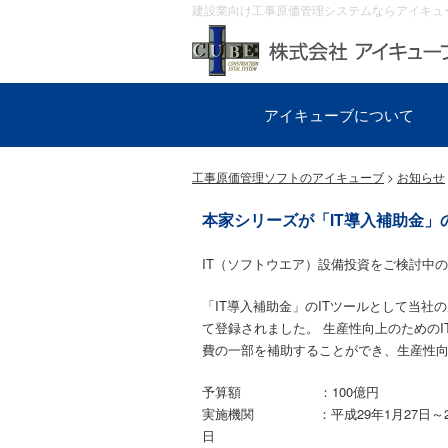
建設業向け工事原価管理システムならアイキュ
アイキューブについて
工事原価管理ソフトのアイキューブ
>
お知らせ
本家シリーズが「IT導入補助金」
IT（ソフトウエア）設備投資をご検討中
「IT導入補助金」のITツールとして当
て登録されました。 生産性向上のためのI
費の一部を補助することができ、生産性
予算額 ：100億円
実施機関 ：平成29年1月27日～2
日 ※予算が無